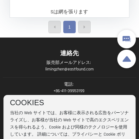
Sは網を張ります
1
連絡先
販売部メールアドレス:
limingzhen@eastfound.com
電話:
+86-411-39953199
COOKIES
会社住所:
中国遼寧省大連市金州区三十里堡臨港工業区港拓街 6 番地
当社の Web サイトでは、お客様に表示される広告をパーソナ
ライズし、お客様が当社の Web サイトで高のエクスペリエン
スを得られるよう、Cookie および同様のテクノロジーを使用
しています。 詳細については、プライバシーと Cookie ポリ